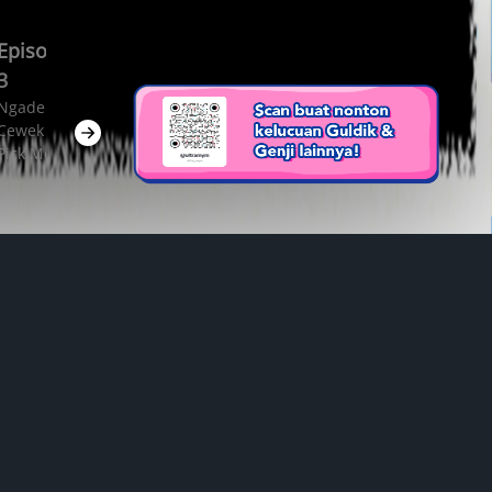
Episode
Episode
3
1
Ngadepin
Ngadepin
Cewek
Orang
Pick Me
Kena
Brain Rot