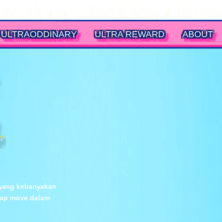
ULTRAODDINARY
ULTRA REWARD
ABOUT
r yang kebanyakan
etap move dalam