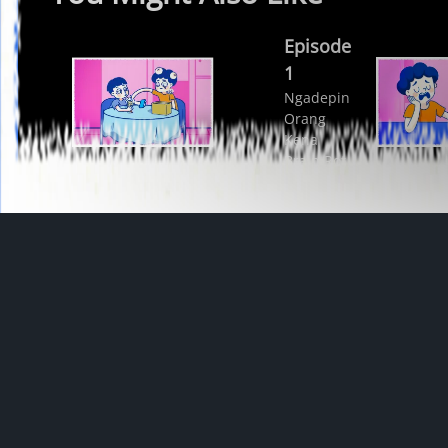
Episode
1
Ngadepin
Orang
Kena
Brain Rot