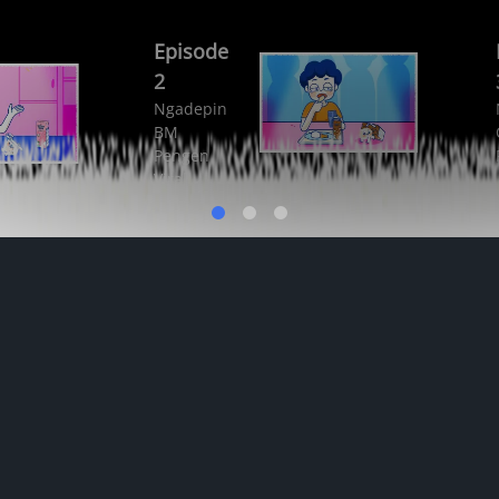
Episode
2
Ngadepin
BM
Pengen
Viral