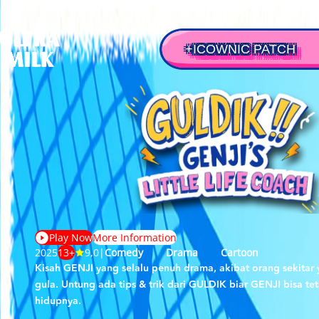
+
ICOWNIC PATCH
Play Now
More Information
2025
13+
9,0
|
Comedy
Drama
Cartoon
Kisah GENJI yang selalu penuh drama, akibat orang sekita
gula. Untung ada tips & trik dari GULDIK biar GENJI bisa t
hidupnya.